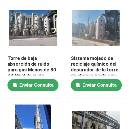
Viaje de la fábrica
Control de calidad
Éntrenos en contacto con
Torre de baja
Sistema mojado de
absorción de ruido
reciclaje químico del
para gas Menos de 80
depurador de la torre
Noticias
dB Nivel de ruido
de absorción de gas
Velocidad del aire de
de la Arabia Saudita
Enviar Consulta
Enviar Consulta
entrada 12-20m/s
Máquina del refinamiento del oro
Máquina refinadora de plata
Equipo del refinamiento del platino