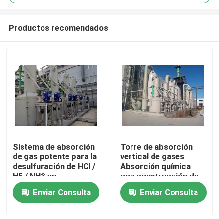
Productos recomendados
Sistema de absorción
Torre de absorción
Hogar
de gas potente para la
vertical de gases
desulfuración de HCl /
Absorción química
HF / NH3 en
con construcción de
Productos
aplicaciones
hormigón polimérico y
Enviar Consulta
Enviar Consulta
industriales
velocidad de entrada
de aire de 12-20 m/s
Sobre nosotros