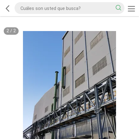
2
/
2