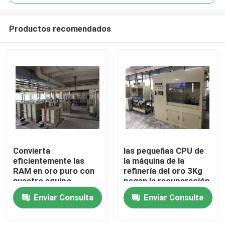
Productos recomendados
Convierta
las pequeñas CPU de
Hogar
eficientemente las
la máquina de la
RAM en oro puro con
refinería del oro 3Kg
nuestro equipo
pegan la recuperación
Productos
avanzado de
inútil del oro de E
Enviar Consulta
Enviar Consulta
refinación de oro
Sobre nosotros