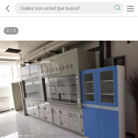
2
/
3