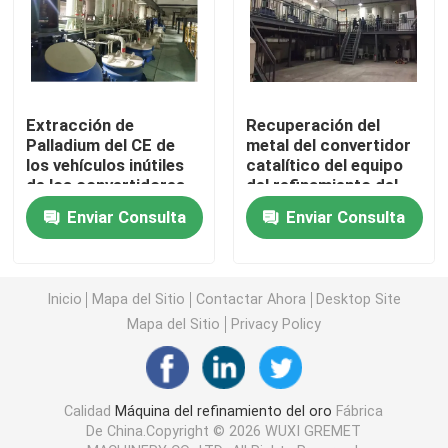
máquina de plata de la electrólisis
Torre de absorción de gas
Extracción de
Recuperación del
Palladium del CE de
metal del convertidor
los vehículos inútiles
catalítico del equipo
Equipo del tratamiento del gas inútil
de los convertidores
del refinamiento del
catalíticos
platino del metal
Enviar Consulta
Enviar Consulta
precioso
Horno fusorio del oro de la inducción
Inicio
Mapa del Sitio
Contactar Ahora
Desktop Site
Horno de inducción de plata
Mapa del Sitio
Privacy Policy
Máquina de lanzamiento de plata
Calidad
Máquina del refinamiento del oro
Fábrica
Máquina de bastidor de la barra de oro
De China.Copyright © 2026 WUXI GREMET