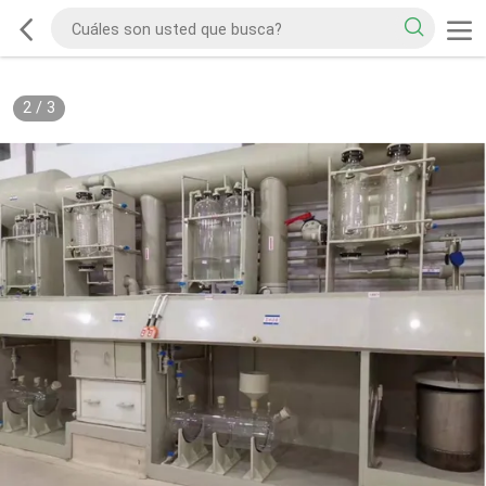
2
/
3