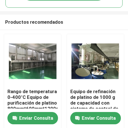
Productos recomendados
Hogar
Rango de temperatura
Equipo de refinación
0-400°C Equipo de
de platino de 1000 g
purificación de platino
de capacidad con
Productos
800mm*600mm*1200mm
sistema de control de
para fabricación
pantalla digital y tasa
Enviar Consulta
Enviar Consulta
industrial
de recuperación del
99,9%
Sobre nosotros